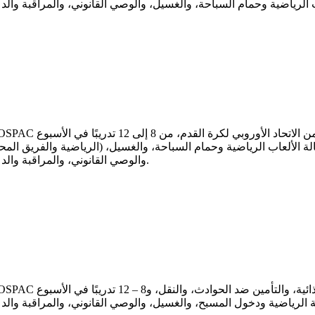
WOSPAC الإقامة، والوجبات الغذائية، والتأمين ضد الحوادث، والنقل، وتعليم اللغة أو رخصة كرة القدم من الاتحاد الأوروبي لكرة القدم، من 8 إ
الرياضية والفريق المحلي) والمباريات مع فريق محلي (عندما يكون لديك رخصة اللعب). إدارة التأشيرة، وبطاقة الهوية الوطنية، ورخصة اللعب، وصالة الألعاب الرياضية وحم
والوصي القانوني، والمراقبة والدعم.
WOSPAC الإقامة، والوجبات الغذائية، والتأمين ضد الحوادث، والنقل، و8 – 12 تدريبًا في الأسبوع (WOSPAC، والصالة الرياضية والفريق المحلي) 