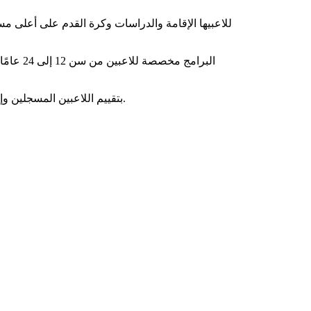
التسجيل في WOSPAC TRYOUTS مفتوح ، انضم إلينا. سيقوم مدربي WOSPAC بتقييم اللاعبين المسجلين وإذا كانت لديك الموهبة يمكنك الانضمام إلى برامجنا في برشلونة.