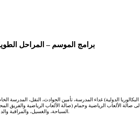
برامج الموسم – المراحل الطويل
غداء المدرسة، تأمين الحوادث، النقل، المدرسة الخاصة (البكالوريا الدولية (IB) / النظام الأمريكي (لا يشمل الاعتمادات) / النظام الفرنسي / النظام الإسباني)، 8 – 10 تدريبات في الأسبوع
صالة الألعاب الرياضية والفريق المحلي) ومباريات مع فريق محلي (عندما يكون لديك ترخيص للعب). إدارة التأشيرة، وبطاقة الهوية الوطنية ورخصة اللعب، والوصول إلى صالة الألعاب ا
السباحة، والغسيل، والمراقبة والدعم.