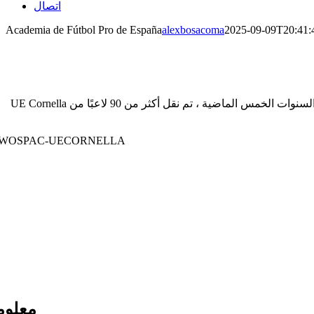
اتصال
Academia de Fútbol Pro de España
alexbosacoma
2025-09-09T20:41:
UE Cornella هي واحدة من أفضل 10 أكاديميات لكرة القدم للشباب في إسبانيا. في السنوات الخمس الماضية ، تم نقل أكثر من 90 لاعبًا من UE Cornella إلى أندية محترفة مثل Arsenal و FC
معلوم