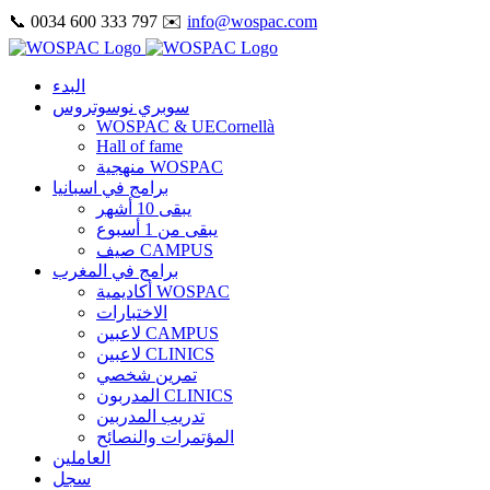
Skip
📞 0034 600 333 797 ✉️
info@wospac.com
to
Instagram
Facebook
X
Tiktok
YouTube
LinkedIn
Email
content
البدء
سوبري نوسوتروس
WOSPAC & UECornellà
Hall of fame
منهجية WOSPAC
برامج في اسبانيا
يبقى 10 أشهر
يبقى من 1 أسبوع
صيف CAMPUS
برامج في المغرب
أكاديمية WOSPAC
الاختبارات
لاعبين CAMPUS
لاعبين CLINICS
تمرين شخصي
المدربون CLINICS
تدريب المدربين
المؤتمرات والنصائح
العاملين
سجل