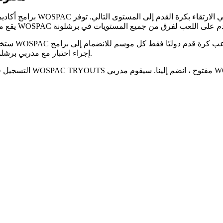
برامج أكاديمية WOSPAC لكرة القدم مخصصة للاعبين الدوليين الذين يرغبون في الارتقاء بكرة القدم إلى المستوى التالي. توفر WOSPAC للاعبيها الإقامة 
ستختار WOSPAC وأكاديمية كرة القدم التابعة لها 20 لاعب كرة قدم دوليًا فقط كل موسم للانضمام إلى برامج PAC
إجراء اختبار مع مدربي برشلونة.