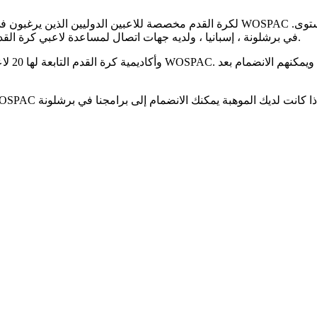
يقع مقر WOSPAC في برشلونة ، إسبانيا ، ولديه جهات اتصال لمساعدة لاعبي كرة القدم على اللعب لفرق من جميع المستويات في برشلونة.