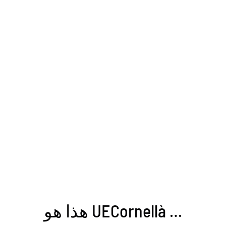
هذا هو UECornellà …