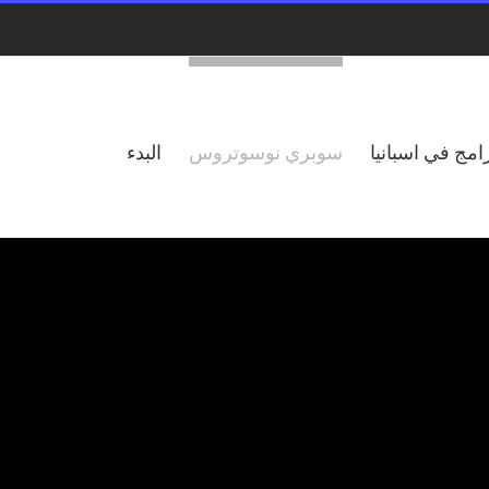
امج في اسبانيا
سوبري نوسوتروس
البدء