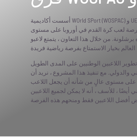
أسست أكاديمية WOrld SPort (WOSPAC) و UECornellà تعاونًا فريدًا يوفر للاعبين من جميع
ب كرة القدم في أوروبا على مستوى PRO و TOP. UECornellà هو نادٍ
لونة. من خلال هذا التعاون ، يتمتع لاعبو WOSPAC
 تطوير اللاعبين الوطنيين على المدى الطويل
 والدولي. مع تنفيذ هذا المشروع ، نريد أن
 على مستوى عالٍ من شأنه أن يجعل اللاعب
 أيضًا ، للأسف ، أنه لا يمكن لجميع اللاعبين