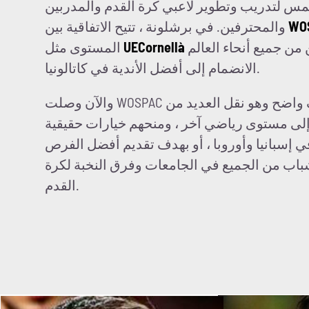
س لتدريب وتطوير لاعبي كرة القدم والمدربين
WO
والمحترفين. في برشلونة ، تتيح الاتفاقية بين
للاعبين والمدربين من جميع أنحاء العالم
UECornellà
المستوى مثل
الانضمام إلى أفضل الأندية في كاتالونيا.
والآن وصلت WOSPAC إلى العالم بأسره بهدف واضح وهو نقل العديد من
إلى مستوى رياضي آخر ، ومنحهم خيارات حقيقية
 إسبانيا وأوروبا ، أو بهدف تقديم أفضل الفرص
لشباب من الجميع في الجامعات وفرق النخبة لكرة
القدم.