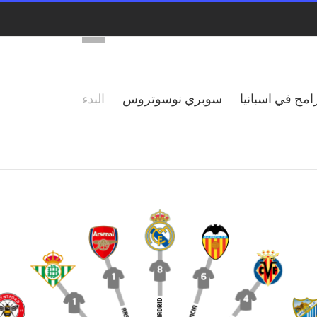
امج في اسبانيا
سوبري نوسوتروس
البدء