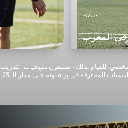
 في المغرب
لشخصي. للقيام بذلك ، يطبقون منهجيات التدري